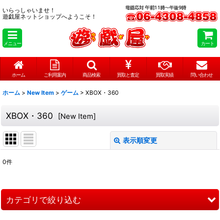
いらっしゃいませ！
遊戯屋ネットショップへようこそ！
メニュー
カート
ホーム
ご利用案内
商品検索
買取と査定
買取実績
問い合わせ
ホーム
>
New Item
>
ゲーム
>
XBOX・360
XBOX・360
[
New Item
]
表示順変更
閉じる
0
件
表示数
:
在庫あり
カテゴリで絞り込む
並び順
: