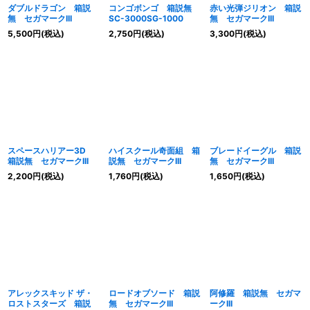
ダブルドラゴン 箱説
コンゴボンゴ 箱説無
赤い光弾ジリオン 箱説
無 セガマークIII
SC-3000SG-1000
無 セガマークIII
5,500
円
(税込)
2,750
円
(税込)
3,300
円
(税込)
スペースハリアー3D
ハイスクール奇面組 箱
ブレードイーグル 箱説
箱説無 セガマークIII
説無 セガマークIII
無 セガマークIII
2,200
円
(税込)
1,760
円
(税込)
1,650
円
(税込)
アレックスキッド ザ・
ロードオブソード 箱説
阿修羅 箱説無 セガマ
ロストスターズ 箱説
無 セガマークIII
ークIII