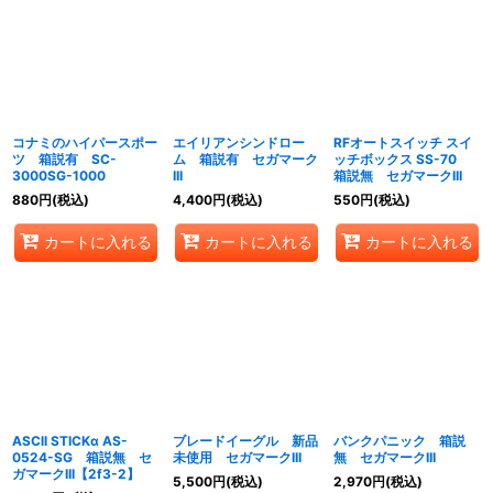
コナミのハイパースポー
エイリアンシンドロー
RFオートスイッチ スイ
ツ 箱説有 SC-
ム 箱説有 セガマーク
ッチボックス SS-70
3000SG-1000
III
箱説無 セガマークIII
880
円
(税込)
4,400
円
(税込)
550
円
(税込)
カートに入れる
カートに入れる
カートに入れる
ASCll STICKα AS-
ブレードイーグル 新品
バンクパニック 箱説
0524-SG 箱説無 セ
未使用 セガマークIII
無 セガマークIII
ガマークIII【2f3-2】
5,500
円
(税込)
2,970
円
(税込)