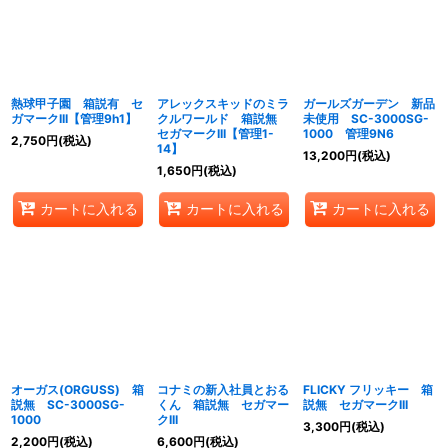
絞り込む
熱球甲子園 箱説有 セ
アレックスキッドのミラ
ガールズガーデン 新品
ガマークIII【管理9h1】
クルワールド 箱説無
未使用 SC-3000SG-
セガマークIII【管理1-
1000 管理9N6
2,750
円
(税込)
14】
13,200
円
(税込)
1,650
円
(税込)
カートに入れる
カートに入れる
カートに入れる
オーガス(ORGUSS) 箱
コナミの新入社員とおる
FLICKY フリッキー 箱
説無 SC-3000SG-
くん 箱説無 セガマー
説無 セガマークIII
1000
クIII
3,300
円
(税込)
2,200
円
(税込)
6,600
円
(税込)