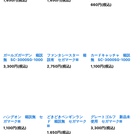
1,650
円
(税込)
1,650
円
(税込)
660
円
(税込)
ガールズガーデン 箱説
ファンタシースター 箱
カードキャッチャ 箱説
無 SC-3000SG-1000
説有 セガマークIII
無 SC-3000SG-1000
3,300
円
(税込)
2,750
円
(税込)
1,100
円
(税込)
ハングオン 箱説無 セ
どきどきペンギンラン
グレートゴルフ 新品未
ガマークIII
ド 箱説無 セガマーク
使用 セガマークIII
III
1,100
円
(税込)
3,300
円
(税込)
1,650
円
(税込)