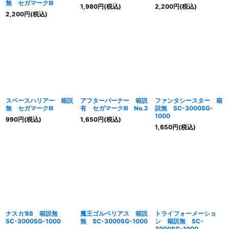
無 セガマークIII
1,980
円
(税込)
2,200
円
(税込)
2,200
円
(税込)
スペースハリアー 箱説
アフターバーナー 箱説
ファンタシースター 箱
無 セガマークIII
有 セガマークIII No.2
説無 SC-3000SG-
1000
990
円
(税込)
1,650
円
(税込)
1,650
円
(税込)
ナスカ'88 箱説無
魔王ゴルベリアス 箱説
トライフォーメーショ
SC-3000SG-1000
無 SC-3000SG-1000
ン 箱説無 SC-
3000SG-1000