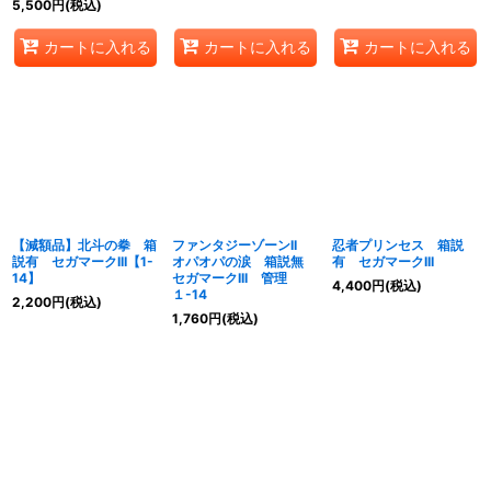
5,500
円
(税込)
カートに入れる
カートに入れる
カートに入れる
【減額品】北斗の拳 箱
ファンタジーゾーンII
忍者プリンセス 箱説
説有 セガマークIII【1-
オパオパの涙 箱説無
有 セガマークIII
14】
セガマークIII 管理
4,400
円
(税込)
１-14
2,200
円
(税込)
1,760
円
(税込)