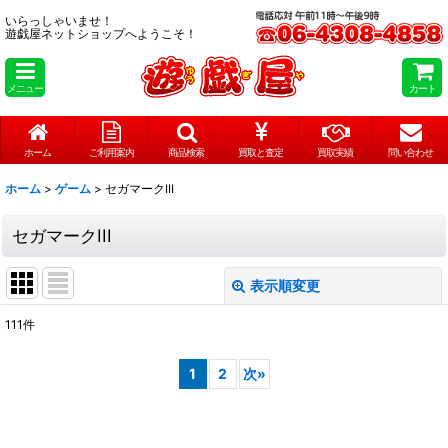
いらっしゃいませ！
遊戯屋ネットショップへようこそ！
メニュー
カート
ホーム
ご利用案内
商品検索
買取と査定
買取実績
問い合わせ
ホーム
>
ゲーム
>
セガマークIII
セガマークIII
表示順変更
閉じる
111
件
表示数
:
1
2
次
»
在庫あり
並び順
: