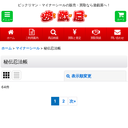
ビックリマン・マイナーシールの販売・買取なら遊戯屋へ！
メニュー
カート
ホーム
ご利用案内
商品検索
買取と査定
買取実績
問い合わせ
ホーム
>
マイナーシール
>
秘伝忍法帳
秘伝忍法帳
表示順変更
閉じる
64
件
表示数
:
1
2
次
»
在庫あり
並び順
: