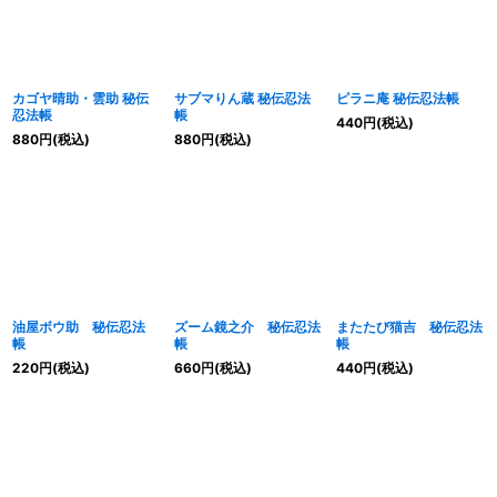
カゴヤ晴助・雲助 秘伝
サブマりん蔵 秘伝忍法
ピラニ庵 秘伝忍法帳
忍法帳
帳
440
円
(税込)
880
円
(税込)
880
円
(税込)
油屋ボウ助 秘伝忍法
ズーム鏡之介 秘伝忍法
またたび猫吉 秘伝忍法
帳
帳
帳
220
円
(税込)
660
円
(税込)
440
円
(税込)