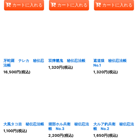
カートに入れる
カートに入れる
カートに入れる
牙蛇羅 テレカ 秘伝忍
双獰魍鬼 秘伝忍法帳
遮道猿 秘伝忍法帳
法帳
No.1
1,320
円
(税込)
16,500
円
(税込)
1,320
円
(税込)
大風タコ吉 秘伝忍法帳
堀部ホル兵衛 秘伝忍法
大ルア釣兵衛 秘伝忍法
帳 No.3
帳 No.2
1,100
円
(税込)
2,200
円
(税込)
1,650
円
(税込)