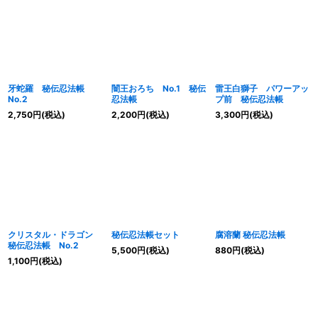
牙蛇羅 秘伝忍法帳
闇王おろち No.1 秘伝
雷王白獅子 パワーアッ
No.2
忍法帳
プ前 秘伝忍法帳
2,750
円
(税込)
2,200
円
(税込)
3,300
円
(税込)
クリスタル・ドラゴン
秘伝忍法帳セット
腐溶蘭 秘伝忍法帳
秘伝忍法帳 No.2
5,500
円
(税込)
880
円
(税込)
1,100
円
(税込)