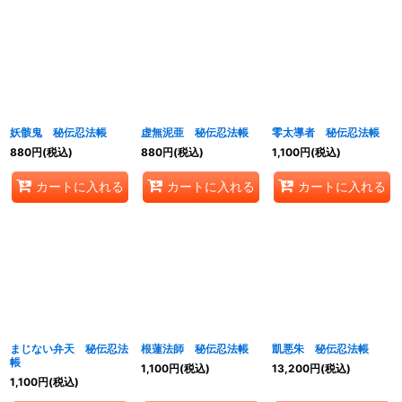
妖骸鬼 秘伝忍法帳
虚無泥亜 秘伝忍法帳
零太導者 秘伝忍法帳
880
円
(税込)
880
円
(税込)
1,100
円
(税込)
カートに入れる
カートに入れる
カートに入れる
まじない弁天 秘伝忍法
根蓮法師 秘伝忍法帳
凱悪朱 秘伝忍法帳
帳
1,100
円
(税込)
13,200
円
(税込)
1,100
円
(税込)