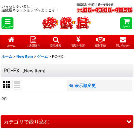
いらっしゃいませ！
遊戯屋ネットショップへようこそ！
メニュー
カート
ホーム
ご利用案内
商品検索
買取と査定
買取実績
問い合わせ
ホーム
>
New Item
>
ゲーム
>
PC-FX
PC-FX
[
New Item
]
表示順変更
閉じる
0
件
表示数
:
在庫あり
カテゴリで絞り込む
並び順
: