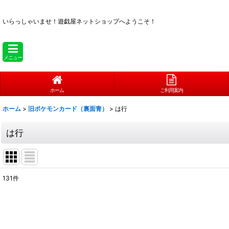
いらっしゃいませ！
遊戯屋ネットショップへようこそ！
メニュー
ホーム
ご利用案内
ホーム
>
旧ポケモンカード（裏面青）
>
は行
は行
131
件
表示数
:
在庫あり