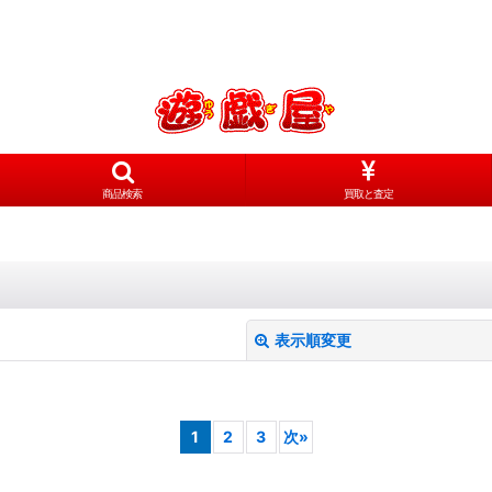
商品検索
買取と査定
表示順変更
1
2
3
次
»