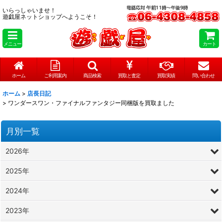
いらっしゃいませ！
遊戯屋ネットショップへようこそ！
メニュー
カート
ホーム
ご利用案内
商品検索
買取と査定
買取実績
問い合わせ
ホーム
>
店長日記
>
ワンダースワン・ファイナルファンタジー同梱版を買取ました
月別一覧
2026年
2025年
2024年
2023年