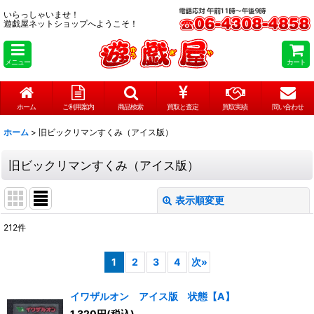
いらっしゃいませ！
遊戯屋ネットショップへようこそ！
メニュー
カート
ホーム
ご利用案内
商品検索
買取と査定
買取実績
問い合わせ
ホーム
>
旧ビックリマンすくみ（アイス版）
旧ビックリマンすくみ（アイス版）
表示順変更
閉じる
212
件
表示数
:
1
2
3
4
次
»
在庫あり
イワザルオン アイス版 状態【A】
並び順
:
1,320
円
(税込)