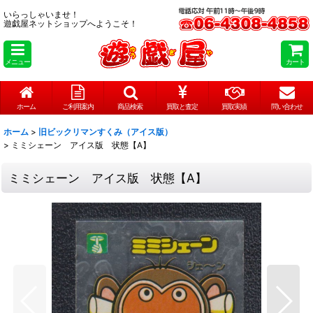
いらっしゃいませ！
遊戯屋ネットショップへようこそ！
メニュー
カート
ホーム
ご利用案内
商品検索
買取と査定
買取実績
問い合わせ
ホーム
>
旧ビックリマンすくみ（アイス版）
>
ミミシェーン アイス版 状態【A】
ミミシェーン アイス版 状態【A】