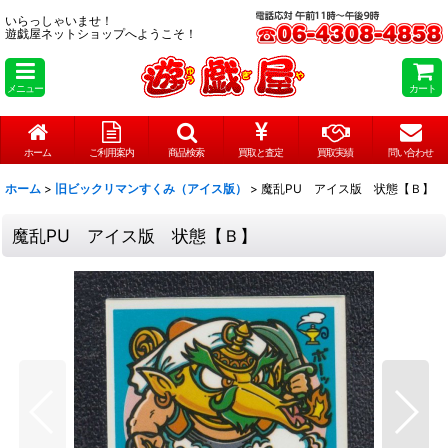
いらっしゃいませ！
遊戯屋ネットショップへようこそ！
メニュー
カート
ホーム
ご利用案内
商品検索
買取と査定
買取実績
問い合わせ
ホーム
>
旧ビックリマンすくみ（アイス版）
>
魔乱PU アイス版 状態【Ｂ】
魔乱PU アイス版 状態【Ｂ】