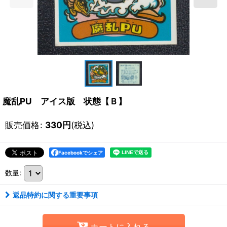
魔乱PU アイス版 状態【Ｂ】
販売価格
:
330
円
(税込)
Facebookでシェア
数量
:
返品特約に関する重要事項
カートに入れる