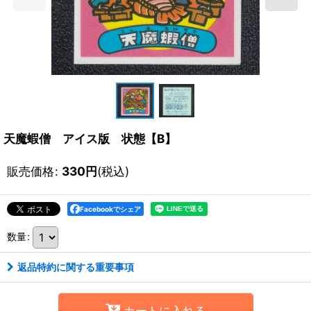
天魔蝦僧 アイス版 状態【B】
販売価格
:
330
円
(税込)
Facebookでシェア
数量
:
返品特約に関する重要事項
カートに入れる