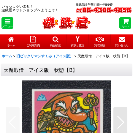
いらっしゃいませ！
遊戯屋ネットショップへようこそ！
メニュー
カート
ホーム
ご利用案内
商品検索
買取と査定
買取実績
問い合わせ
ホーム
>
旧ビックリマンすくみ（アイス版）
>
天魔蝦僧 アイス版 状態【B】
天魔蝦僧 アイス版 状態【B】