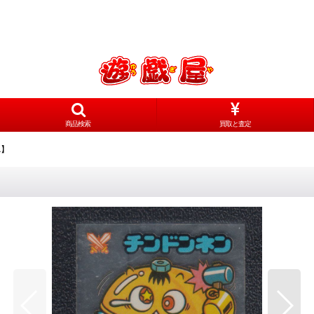
商品検索
買取と査定
A】