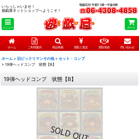
いらっしゃいませ！
遊戯屋ネットショップへようこそ！
メニュー
カート
ホーム
ご利用案内
商品検索
買取と査定
買取実績
問い合わせ
ホーム
>
旧ビックリマンその他
>
セット・コンプ
>
19弾ヘッドコンプ 状態【B】
19弾ヘッドコンプ 状態【B】