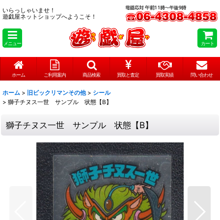
いらっしゃいませ！
遊戯屋ネットショップへようこそ！
メニュー
カート
ホーム
ご利用案内
商品検索
買取と査定
買取実績
問い合わせ
ホーム
>
旧ビックリマンその他
>
シール
>
獅子チヌス一世 サンプル 状態【B】
獅子チヌス一世 サンプル 状態【B】