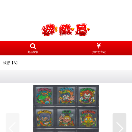
商品検索
買取と査定
プ 状態【A】