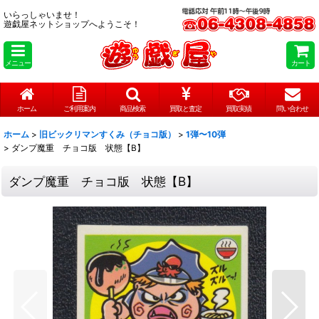
いらっしゃいませ！
遊戯屋ネットショップへようこそ！
メニュー
カート
ホーム
ご利用案内
商品検索
買取と査定
買取実績
問い合わせ
ホーム
>
旧ビックリマンすくみ（チョコ版）
>
1弾〜10弾
>
ダンプ魔重 チョコ版 状態【B】
ダンプ魔重 チョコ版 状態【B】