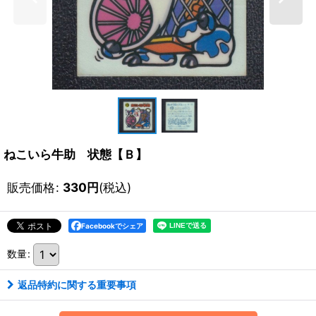
ねこいら牛助 状態【Ｂ】
販売価格
:
330
円
(税込)
Facebookでシェア
数量
:
返品特約に関する重要事項