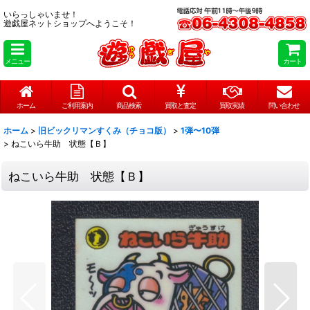
いらっしゃいませ！
遊戯屋ネットショップへようこそ！
メニュー
カート
ホーム
ご利用案内
商品検索
買取と査定
買取実績
問い合わせ
ホーム
>
旧ビックリマンすくみ（チョコ版）
>
1弾〜10弾
>
ねこいら牛助 状態【Ｂ】
ねこいら牛助 状態【Ｂ】