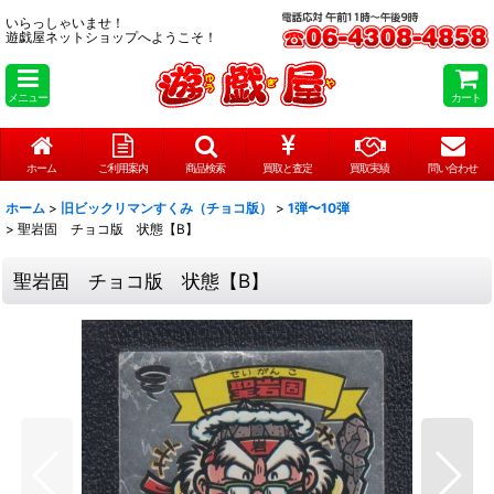
いらっしゃいませ！
遊戯屋ネットショップへようこそ！
メニュー
カート
ホーム
ご利用案内
商品検索
買取と査定
買取実績
問い合わせ
ホーム
>
旧ビックリマンすくみ（チョコ版）
>
1弾〜10弾
>
聖岩固 チョコ版 状態【B】
聖岩固 チョコ版 状態【B】