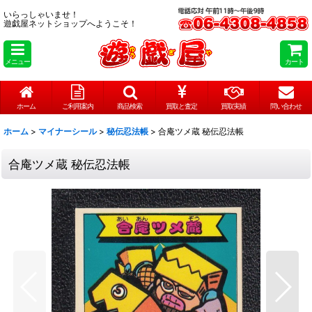
いらっしゃいませ！
遊戯屋ネットショップへようこそ！
メニュー
カート
ホーム
ご利用案内
商品検索
買取と査定
買取実績
問い合わせ
ホーム
>
マイナーシール
>
秘伝忍法帳
>
合庵ツメ蔵 秘伝忍法帳
合庵ツメ蔵 秘伝忍法帳