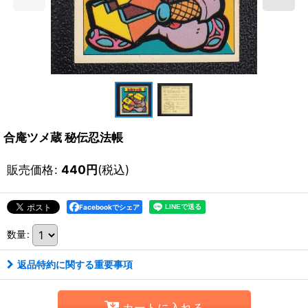
合庵ツメ蔵 秘伝忍法帳
販売価格
:
440
円
(税込)
Facebookでシェア
数量
:
返品特約に関する重要事項
カートに入れる