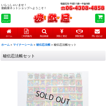
いらっしゃいませ！
遊戯屋ネットショップへようこそ！
メニュー
カート
ホーム
ご利用案内
商品検索
買取と査定
買取実績
問い合わせ
ホーム
>
マイナーシール
>
秘伝忍法帳
>
秘伝忍法帳セット
秘伝忍法帳セット