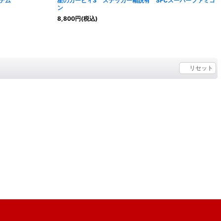
テム
星のカービィ3 ステッカー箱説有 SFCスーパーファミコ
ン
8,800
円
(税込)
リセット