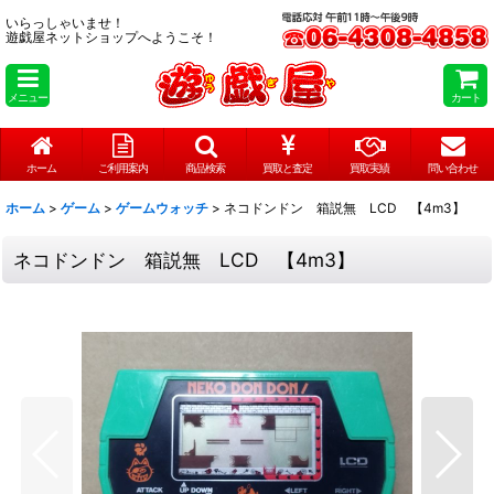
いらっしゃいませ！
遊戯屋ネットショップへようこそ！
メニュー
カート
ホーム
ご利用案内
商品検索
買取と査定
買取実績
問い合わせ
ホーム
>
ゲーム
>
ゲームウォッチ
>
ネコドンドン 箱説無 LCD 【4m3】
ネコドンドン 箱説無 LCD 【4m3】