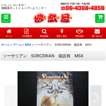
いらっしゃいませ！
遊戯屋ネットショップへようこそ！
メニュー
カート
ホーム
ご利用案内
商品検索
買取と査定
買取実績
問い合わせ
ホーム
>
ゲーム
>
MSX
>
ソーサリアン SORCERIAN 箱説有 MSX
ソーサリアン SORCERIAN 箱説有 MSX