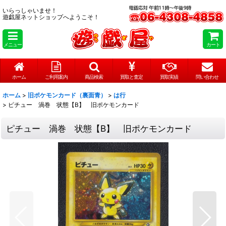
いらっしゃいませ！
遊戯屋ネットショップへようこそ！
メニュー
カート
ホーム
ご利用案内
商品検索
買取と査定
買取実績
問い合わせ
ホーム
>
旧ポケモンカード（裏面青）
>
は行
>
ピチュー 渦巻 状態【B】 旧ポケモンカード
ピチュー 渦巻 状態【B】 旧ポケモンカード