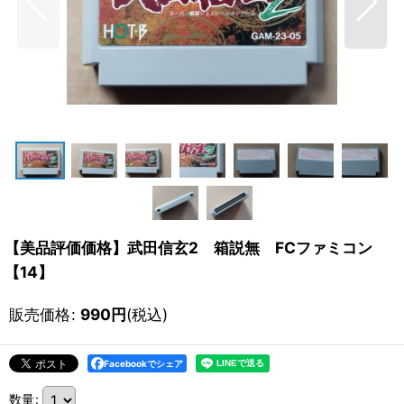
【美品評価価格】武田信玄2 箱説無 FCファミコン
【14】
販売価格
:
990
円
(税込)
Facebookでシェア
数量
: