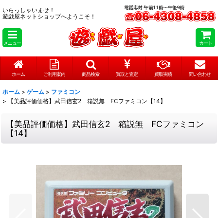
いらっしゃいませ！
遊戯屋ネットショップへようこそ！
メニュー
カート
ホーム
ご利用案内
商品検索
買取と査定
買取実績
問い合わせ
ホーム
>
ゲーム
>
ファミコン
>
【美品評価価格】武田信玄2 箱説無 FCファミコン【14】
【美品評価価格】武田信玄2 箱説無 FCファミコン
【14】