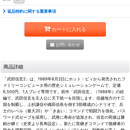
返品特約に関する重要事項
カートに入れる
お問い合わせ
商品詳細
「武田信玄2」は、1989年8月2日にホット・ビィから発売されたフ
ァミリーコンピュータ用の歴史シミュレーションゲームで、定価
6,500円、1人プレイ専用です。前作「武田信玄」（1988年）の続
編で、武田信玄を主人公に天下統一を目指します。信越地方の十三
国を制覇し、上杉謙信や織田信長を倒す3部構成のシナリオで、兵
士のレベル（最大20）や「きあい」コマンドで戦闘力を強化。パス
ワード式セーブを採用し、武将に寿命が追加され、信玄の死後は勝
頼が継ぐ（史実より長寿設定）。新たに世継ぎコマンドで後継者の
能力を調整可能。グラフィックはシンプルだが、戦略性が高く、敵