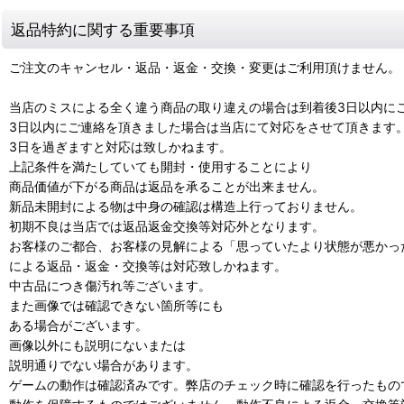
返品特約に関する重要事項
ご注文のキャンセル・返品・返金・交換・変更はご利用頂けません。
当店のミスによる全く違う商品の取り違えの場合は到着後3日以内に
3日以内にご連絡を頂きました場合は当店にて対応をさせて頂きます
3日を過ぎますと対応は致しかねます。
上記条件を満たしていても開封・使用することにより
商品価値が下がる商品は返品を承ることが出来ません。
新品未開封による物は中身の確認は構造上行っておりません。
初期不良は当店では返品返金交換等対応外となります。
お客様のご都合、お客様の見解による「思っていたより状態が悪かっ
による返品・返金・交換等は対応致しかねます。
中古品につき傷汚れ等ございます。
また画像では確認できない箇所等にも
ある場合がございます。
画像以外にも説明にないまたは
説明通りでない場合があります。
ゲームの動作は確認済みです。弊店のチェック時に確認を行ったもの