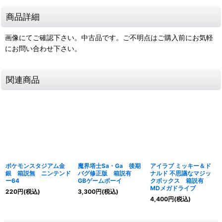
商品詳細
画像にてご確認下さい。中古品です。ご不明点はご購入前にお気軽
にお問い合わせ下さい。
関連商品
ポケモンスタジアム金
魔界塔士Sa・Ga 後期
アイラブ ミッキー＆ド
銀 箱説無 ニンテンド
バグ修正版 箱説有
ナルド 不思議なマジッ
ー64
GBゲームボーイ
クボックス 箱説有
MDメガドライブ
220
円
(税込)
3,300
円
(税込)
4,400
円
(税込)