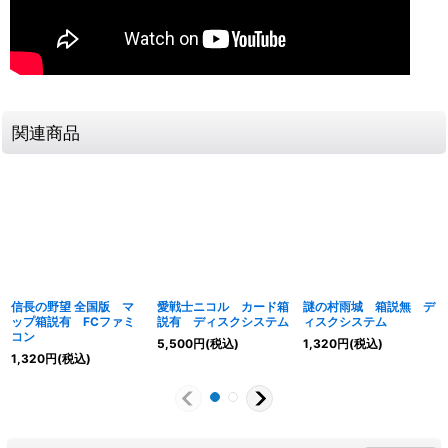
関連商品
信長の野望 全国版 マ
愛戦士ニコル カード箱
謎の村雨城 箱説無 デ
ップ箱説有 FCファミ
説有 ディスクシステム
ィスクシステム
コン
5,500
円
(税込)
1,320
円
(税込)
1,320
円
(税込)