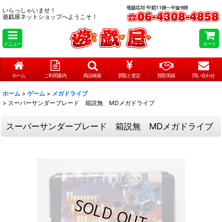
いらっしゃいませ！
遊戯屋ネットショップへようこそ！
メニュー
カート
ホーム
ご利用案内
商品検索
買取と査定
買取実績
問い合わせ
ホーム
>
ゲーム
>
メガドライブ
>
スーパーサンダーブレード 箱説無 MDメガドライブ
スーパーサンダーブレード 箱説無 MDメガドライブ