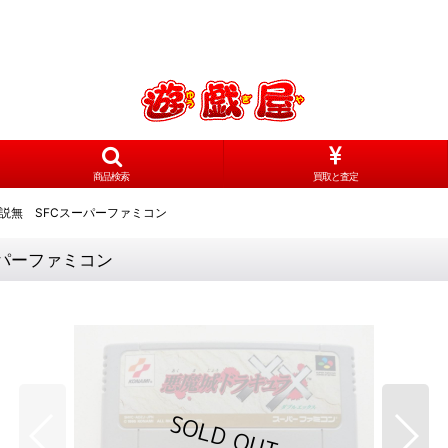
商品検索
買取と査定
説無 SFCスーパーファミコン
パーファミコン