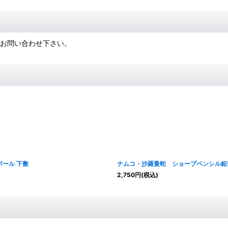
にお問い合わせ下さい。
ール 下敷
ナムコ・沙羅曼蛇 ショープペンシル鉛
2,750
円
(税込)