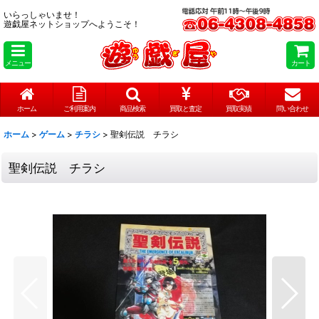
いらっしゃいませ！
遊戯屋ネットショップへようこそ！
メニュー
カート
ホーム
ご利用案内
商品検索
買取と査定
買取実績
問い合わせ
ホーム
>
ゲーム
>
チラシ
>
聖剣伝説 チラシ
聖剣伝説 チラシ