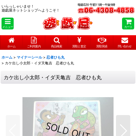
いらっしゃいませ！
遊戯屋ネットショップへようこそ！
メニュー
カート
ホーム
ご利用案内
商品検索
買取と査定
買取実績
問い合わせ
ホーム
>
マイナーシール
>
忍者ひも丸
>
カケ出し小太郎・イダ天亀吉 忍者ひも丸
カケ出し小太郎・イダ天亀吉 忍者ひも丸