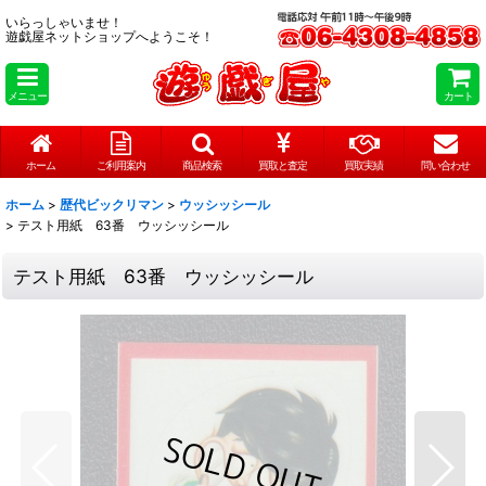
いらっしゃいませ！
遊戯屋ネットショップへようこそ！
メニュー
カート
ホーム
ご利用案内
商品検索
買取と査定
買取実績
問い合わせ
ホーム
>
歴代ビックリマン
>
ウッシッシール
>
テスト用紙 63番 ウッシッシール
テスト用紙 63番 ウッシッシール