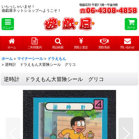
いらっしゃいませ！
遊戯屋ネットショップへようこそ！
メニュー
カート
ホーム
ご利用案内
商品検索
買取と査定
買取実績
問い合わせ
ホーム
>
マイナーシール
>
ドラえもん
>
逆時計 ドラえもん大冒険シール グリコ
逆時計 ドラえもん大冒険シール グリコ