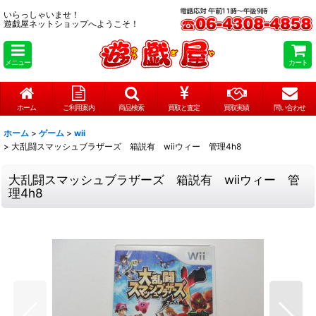
いらっしゃいませ！
遊戯屋ネットショップへようこそ！
メニュー
カート
ホーム
ご利用案内
商品検索
買取と査定
買取実績
問い合わせ
ホーム
>
ゲーム
>
wii
>
大乱闘スマッシュブラザーズ 箱説有 wiiウィー 管理4h8
大乱闘スマッシュブラザーズ 箱説有 wiiウィー 管
理4h8