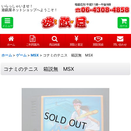
いらっしゃいませ！
遊戯屋ネットショップへようこそ！
メニュー
カート
ホーム
ご利用案内
商品検索
買取と査定
買取実績
問い合わせ
ホーム
>
ゲーム
>
MSX
>
コナミのテニス 箱説無 MSX
コナミのテニス 箱説無 MSX