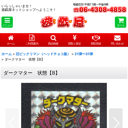
いらっしゃいませ！
遊戯屋ネットショップへようこそ！
メニュー
カート
ホーム
ご利用案内
商品検索
買取と査定
買取実績
問い合わせ
ホーム
>
旧ビックリマン（ヘッドチョコ版）
>
21弾〜31弾
>
ダークマター 状態【B】
ダークマター 状態【B】