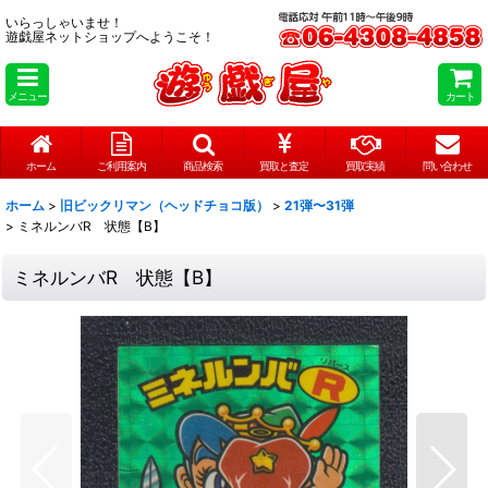
いらっしゃいませ！
遊戯屋ネットショップへようこそ！
メニュー
カート
ホーム
ご利用案内
商品検索
買取と査定
買取実績
問い合わせ
ホーム
>
旧ビックリマン（ヘッドチョコ版）
>
21弾〜31弾
>
ミネルンバR 状態【B】
ミネルンバR 状態【B】