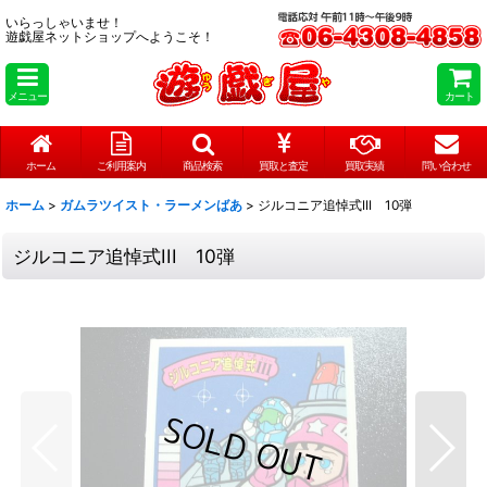
いらっしゃいませ！
遊戯屋ネットショップへようこそ！
メニュー
カート
ホーム
ご利用案内
商品検索
買取と査定
買取実績
問い合わせ
ホーム
>
ガムラツイスト・ラーメンばあ
>
ジルコニア追悼式III 10弾
ジルコニア追悼式III 10弾