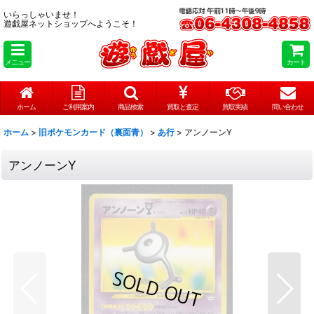
いらっしゃいませ！
遊戯屋ネットショップへようこそ！
メニュー
カート
ホーム
ご利用案内
商品検索
買取と査定
買取実績
問い合わせ
ホーム
>
旧ポケモンカード（裏面青）
>
あ行
>
アンノーンY
アンノーンY