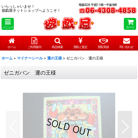
いらっしゃいませ！
遊戯屋ネットショップへようこそ！
メニュー
カート
ホーム
ご利用案内
商品検索
買取と査定
買取実績
問い合わせ
ホーム
>
マイナーシール
>
運の王様
>
ゼニガバン 運の王様
ゼニガバン 運の王様