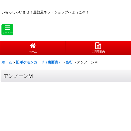
いらっしゃいませ！
遊戯屋ネットショップへようこそ！
メニュー
ホーム
ご利用案内
ホーム
>
旧ポケモンカード（裏面青）
>
あ行
>
アンノーンM
アンノーンM