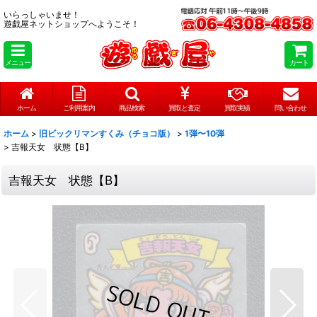
いらっしゃいませ！
遊戯屋ネットショップへようこそ！
メニュー
カート
ホーム
ご利用案内
商品検索
買取と査定
買取実績
問い合わせ
ホーム
>
旧ビックリマンすくみ（チョコ版）
>
1弾〜10弾
>
吉報天女 状態【B】
吉報天女 状態【B】