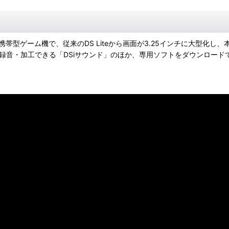
携帯型ゲーム機で、従来のDS Liteから画面が3.25インチに大型
を録音・加工できる「DSiサウンド」のほか、専用ソフトをダウンロード