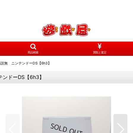
商品検索
買取と査定
箱説無 ニンテンドーDS【6h3】
ンドーDS【6h3】