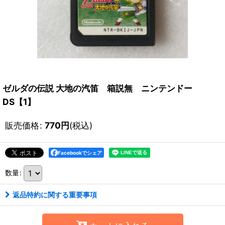
ゼルダの伝説 大地の汽笛 箱説無 ニンテンドー
DS【1】
販売価格
:
770
円
(税込)
Facebookでシェア
数量
:
返品特約に関する重要事項