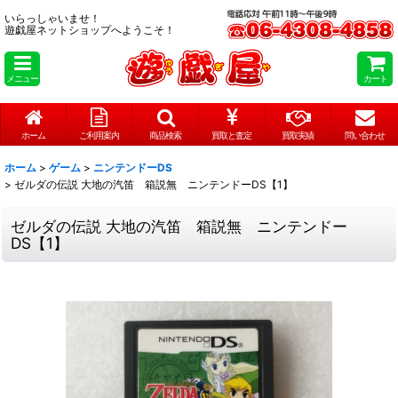
いらっしゃいませ！
遊戯屋ネットショップへようこそ！
メニュー
カート
ホーム
ご利用案内
商品検索
買取と査定
買取実績
問い合わせ
ホーム
>
ゲーム
>
ニンテンドーDS
>
ゼルダの伝説 大地の汽笛 箱説無 ニンテンドーDS【1】
ゼルダの伝説 大地の汽笛 箱説無 ニンテンドー
DS【1】