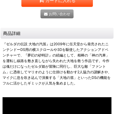
カートに入れる
お問い合わせ
商品詳細
『ゼルダの伝説 大地の汽笛』は2009年に任天堂から発売されたニ
ンテンドーDS用の横スクロールや3Dを駆使したアクションアドベ
ンチャーで、『夢幻の砂時計』の続編として、相棒の「神の汽車」
を運転し線路を敷き直しながら失われた大地を救う作品です。今作
は魂だけになったゼルダ姫が冒険に同行し、巨大な敵「ファント
ム」に憑依してマリオのように仕掛けを動かす2人協力の謎解きや、
マイクに息を吹き込んで演奏する「大地の笛」といったDSの機能を
フルに活かしたギミックが人気を集めました。