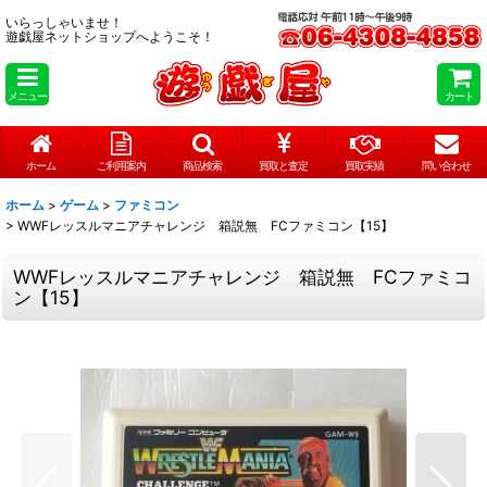
いらっしゃいませ！
遊戯屋ネットショップへようこそ！
メニュー
カート
ホーム
ご利用案内
商品検索
買取と査定
買取実績
問い合わせ
ホーム
>
ゲーム
>
ファミコン
>
WWFレッスルマニアチャレンジ 箱説無 FCファミコン【15】
WWFレッスルマニアチャレンジ 箱説無 FCファミコ
ン【15】