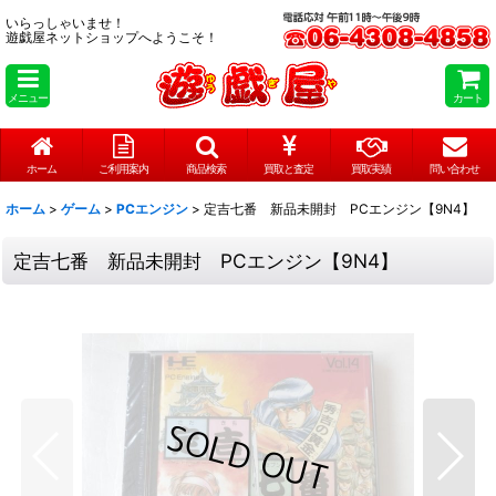
いらっしゃいませ！
遊戯屋ネットショップへようこそ！
メニュー
カート
ホーム
ご利用案内
商品検索
買取と査定
買取実績
問い合わせ
ホーム
>
ゲーム
>
PCエンジン
>
定吉七番 新品未開封 PCエンジン【9N4】
定吉七番 新品未開封 PCエンジン【9N4】