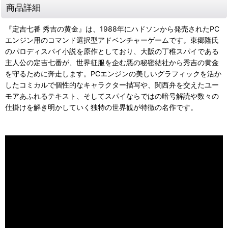
商品詳細
『定吉七番 秀吉の黄金』は、1988年にハドソンから発売されたPC
エンジン用のコマンド選択型アドベンチャーゲームです。東郷隆氏
のパロディスパイ小説を原作としており、大阪の丁稚スパイである
主人公の定吉七番が、世界征服を企む悪の秘密結社から秀吉の黄金
を守るために奔走します。PCエンジンの美しいグラフィックを活か
したコミカルで個性的なキャラクター描写や、関西弁を交えたユー
モアあふれるテキスト、そしてスパイならではの暗号解読や数々の
仕掛けを解き明かしていく独特の世界観が特徴の名作です。