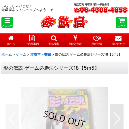
いらっしゃいませ！
遊戯屋ネットショップへようこそ！
メニュー
カート
ホーム
ご利用案内
商品検索
買取と査定
買取実績
問い合わせ
ホーム
>
ゲーム
>
攻略本・書籍
>
影の伝説 ゲーム必勝法シリーズ18【5m5】
影の伝説 ゲーム必勝法シリーズ18【5m5】