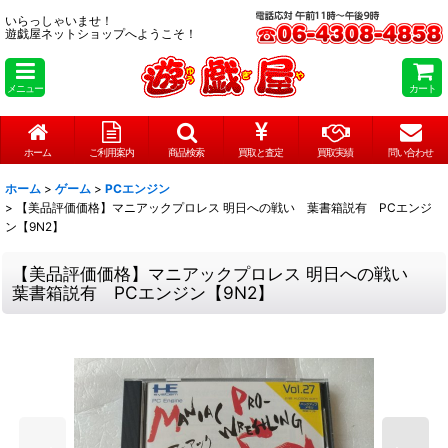
いらっしゃいませ！
遊戯屋ネットショップへようこそ！
メニュー
カート
ホーム
ご利用案内
商品検索
買取と査定
買取実績
問い合わせ
ホーム
>
ゲーム
>
PCエンジン
>
【美品評価価格】マニアックプロレス 明日への戦い 葉書箱説有 PCエンジ
ン【9N2】
【美品評価価格】マニアックプロレス 明日への戦い
葉書箱説有 PCエンジン【9N2】