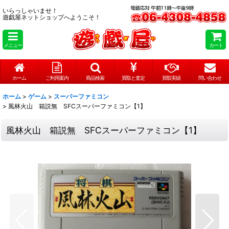
いらっしゃいませ！
遊戯屋ネットショップへようこそ！
メニュー
カート
ホーム
ご利用案内
商品検索
買取と査定
買取実績
問い合わせ
ホーム
>
ゲーム
>
スーパーファミコン
>
風林火山 箱説無 SFCスーパーファミコン【1】
風林火山 箱説無 SFCスーパーファミコン【1】