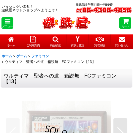
いらっしゃいませ！
遊戯屋ネットショップへようこそ！
メニュー
カート
ホーム
ご利用案内
商品検索
買取と査定
買取実績
問い合わせ
ホーム
>
ゲーム
>
ファミコン
>
ウルティマ 聖者への道 箱説無 FCファミコン【13】
ウルティマ 聖者への道 箱説無 FCファミコン
【13】