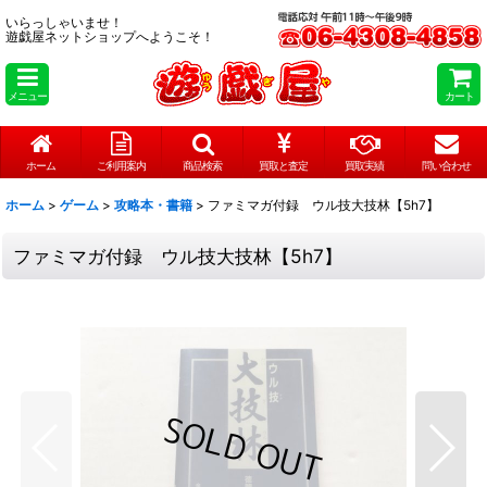
いらっしゃいませ！
遊戯屋ネットショップへようこそ！
メニュー
カート
ホーム
ご利用案内
商品検索
買取と査定
買取実績
問い合わせ
ホーム
>
ゲーム
>
攻略本・書籍
>
ファミマガ付録 ウル技大技林【5h7】
ファミマガ付録 ウル技大技林【5h7】